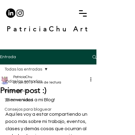
PatriciaChu Art
Entrada
Todas las entradas
PatriciaChu
Todas las entradas
20 jun 2019
1 min de lectura
Primer post :)
Empezando
¡Bienvenidos a mi Blog! 
Tu comunidad
Consejos para bloguear
Aquí les voy a estar compartiendo un 
poco más sobre mi trabajo, eventos, 
clases y demás cosas que ocurran al 