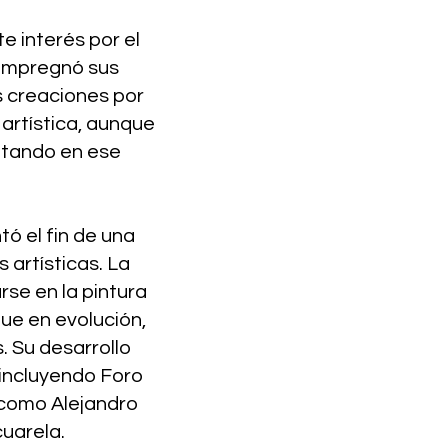
 interés por el
 impregnó sus
s creaciones por
 artística, aunque
ptando en ese
ó el fin de una
artísticas. La
arse en la pintura
ue en evolución,
 Su desarrollo
 incluyendo Foro
s como Alejandro
cuarela.