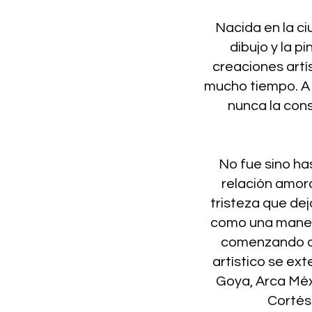
Nacida en la c
dibujo y la 
creaciones artí
mucho tiempo. A l
nunca la con
No fue sino ha
relación amor
tristeza que dejó
como una manera
comenzando a 
artístico se ex
Goya, Arca Méxi
Cortés 