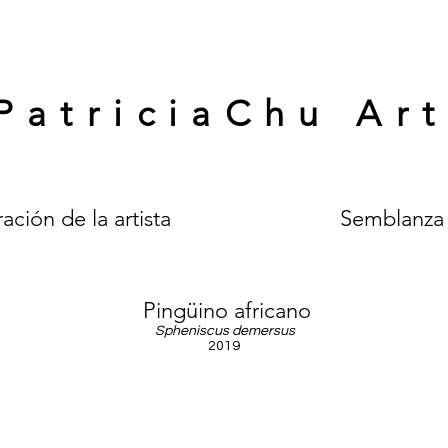
PatriciaChu Ar
ación de la artista
Semblanza
Pingüino africano
Spheniscus demersus
2019