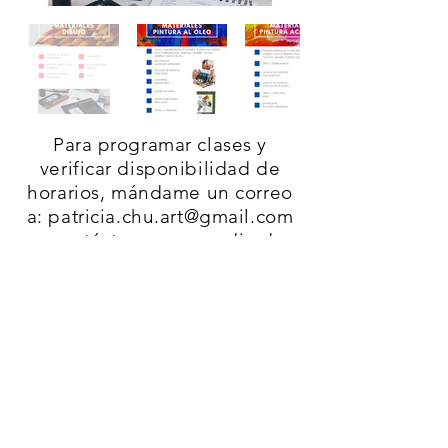
Para programar clases y
verificar disponibilidad de
horarios, mándame un correo
a:
patricia.chu.art@gmail.com
o contáctame por medio de
mis redes sociales.
Por el momento las clases sólo
se encuentran disponibles en
Zona esmeralda, Satélite y
Lomas Verdes.
Listas de materiales
necesarios para empezar